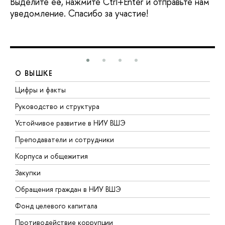
Выделите её, нажмите Ctrl+Enter и отправьте нам
уведомление. Спасибо за участие!
О ВЫШКЕ
Цифры и факты
Л
Руководство и структура
Д
Устойчивое развитие в НИУ ВШЭ
О
Преподаватели и сотрудники
П
Корпуса и общежития
В
Закупки
П
Обращения граждан в НИУ ВШЭ
А
Фонд целевого капитала
Д
Противодействие коррупции
Ц