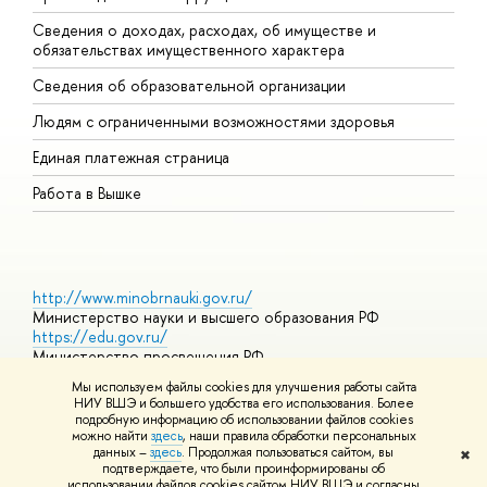
Сведения о доходах, расходах, об имуществе и
Б
обязательствах имущественного характера
О
Сведения об образовательной организации
О
Людям с ограниченными возможностями здоровья
Единая платежная страница
Работа в Вышке
http://www.minobrnauki.gov.ru/
Министерство науки и высшего образования РФ
https://edu.gov.ru/
Министерство просвещения РФ
https://elearning.hse.ru/mooc
Мы используем файлы cookies для улучшения работы сайта
Массовые открытые онлайн-курсы
НИУ ВШЭ и большего удобства его использования. Более
подробную информацию об использовании файлов cookies
можно найти
здесь
, наши правила обработки персональных
данных –
здесь
. Продолжая пользоваться сайтом, вы
✖
© НИУ ВШЭ 1993–2026
Адреса и контакты
Условия
подтверждаете, что были проинформированы об
использования материалов
Политика конфиденциальности
Карта
использовании файлов cookies сайтом НИУ ВШЭ и согласны