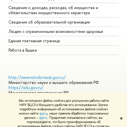
Сведения о доходах, расходах, об имуществе и
Б
обязательствах имущественного характера
О
Сведения об образовательной организации
О
Людям с ограниченными возможностями здоровья
Единая платежная страница
Работа в Вышке
http://www.minobrnauki.gov.ru/
Министерство науки и высшего образования РФ
https://edu.gov.ru/
Министерство просвещения РФ
https://elearning.hse.ru/mooc
Мы используем файлы cookies для улучшения работы сайта
Массовые открытые онлайн-курсы
НИУ ВШЭ и большего удобства его использования. Более
подробную информацию об использовании файлов cookies
можно найти
здесь
, наши правила обработки персональных
данных –
здесь
. Продолжая пользоваться сайтом, вы
✖
© НИУ ВШЭ 1993–2026
Адреса и контакты
Условия
подтверждаете, что были проинформированы об
использования материалов
Политика конфиденциальности
Карта
использовании файлов cookies сайтом НИУ ВШЭ и согласны