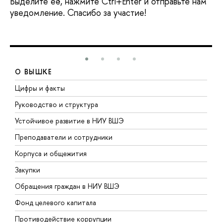
Выделите её, нажмите Ctrl+Enter и отправьте нам
уведомление. Спасибо за участие!
О ВЫШКЕ
Цифры и факты
Л
Руководство и структура
Д
Устойчивое развитие в НИУ ВШЭ
О
Преподаватели и сотрудники
П
Корпуса и общежития
В
Закупки
П
Обращения граждан в НИУ ВШЭ
А
Фонд целевого капитала
Д
Противодействие коррупции
Ц