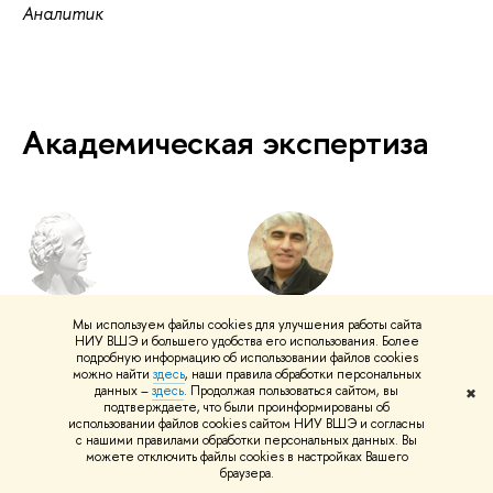
Аналитик
Академическая экспертиза
Максимова Надежда
Мисакян Мамикон
Мы используем файлы cookies для улучшения работы сайта
Михайловна
Арамович
НИУ ВШЭ и большего удобства его использования. Более
подробную информацию об использовании файлов cookies
Менеджер
Эксперт
можно найти
здесь
, наши правила обработки персональных
данных –
здесь
. Продолжая пользоваться сайтом, вы
✖
подтверждаете, что были проинформированы об
использовании файлов cookies сайтом НИУ ВШЭ и согласны
с нашими правилами обработки персональных данных. Вы
можете отключить файлы cookies в настройках Вашего
браузера.