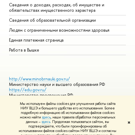
Сведения о доходах, расходах, об имуществе и
Б
обязательствах имущественного характера
О
Сведения об образовательной организации
О
Людям с ограниченными возможностями здоровья
Единая платежная страница
Работа в Вышке
http://www.minobrnauki.gov.ru/
Министерство науки и высшего образования РФ
https://edu.gov.ru/
Министерство просвещения РФ
https://elearning.hse.ru/mooc
Мы используем файлы cookies для улучшения работы сайта
Массовые открытые онлайн-курсы
НИУ ВШЭ и большего удобства его использования. Более
подробную информацию об использовании файлов cookies
можно найти
здесь
, наши правила обработки персональных
данных –
здесь
. Продолжая пользоваться сайтом, вы
✖
© НИУ ВШЭ 1993–2026
Адреса и контакты
Условия
подтверждаете, что были проинформированы об
использования материалов
Политика конфиденциальности
Карта
использовании файлов cookies сайтом НИУ ВШЭ и согласны
сайта