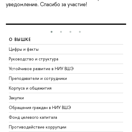
уведомление. Спасибо за участие!
О ВЫШКЕ
Цифры и факты
Л
Руководство и структура
Д
Устойчивое развитие в НИУ ВШЭ
О
Преподаватели и сотрудники
П
Корпуса и общежития
В
Закупки
П
Обращения граждан в НИУ ВШЭ
А
Фонд целевого капитала
Д
Противодействие коррупции
Ц