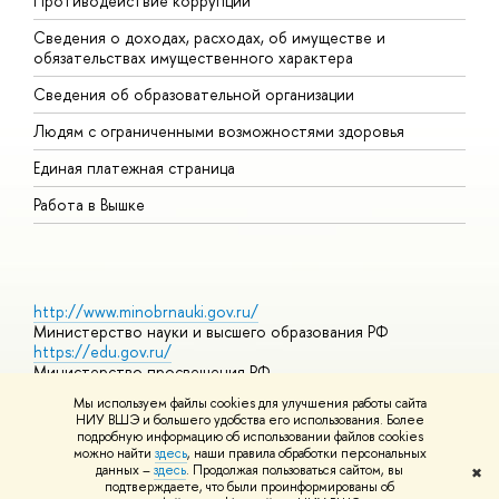
Противодействие коррупции
Ц
Сведения о доходах, расходах, об имуществе и
Б
обязательствах имущественного характера
О
Сведения об образовательной организации
О
Людям с ограниченными возможностями здоровья
Единая платежная страница
Работа в Вышке
http://www.minobrnauki.gov.ru/
Министерство науки и высшего образования РФ
https://edu.gov.ru/
Министерство просвещения РФ
https://elearning.hse.ru/mooc
Мы используем файлы cookies для улучшения работы сайта
Массовые открытые онлайн-курсы
НИУ ВШЭ и большего удобства его использования. Более
подробную информацию об использовании файлов cookies
можно найти
здесь
, наши правила обработки персональных
данных –
здесь
. Продолжая пользоваться сайтом, вы
✖
© НИУ ВШЭ 1993–2026
Адреса и контакты
Условия
подтверждаете, что были проинформированы об
использования материалов
Политика конфиденциальности
Карта