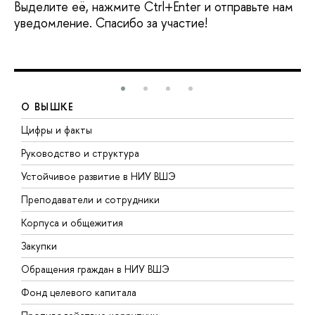
Выделите её, нажмите Ctrl+Enter и отправьте нам
уведомление. Спасибо за участие!
О ВЫШКЕ
Цифры и факты
Л
Руководство и структура
Д
Устойчивое развитие в НИУ ВШЭ
О
Преподаватели и сотрудники
П
Корпуса и общежития
В
Закупки
П
Обращения граждан в НИУ ВШЭ
А
Фонд целевого капитала
Д