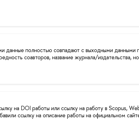
ми данные полностью совпадают с выходными данными 
ередность соавторов, название журнала/издательства, н
сылку на DOI работы или ссылку на работу в Scopus, Web
авили ссылку на описание работы на официальном сайт