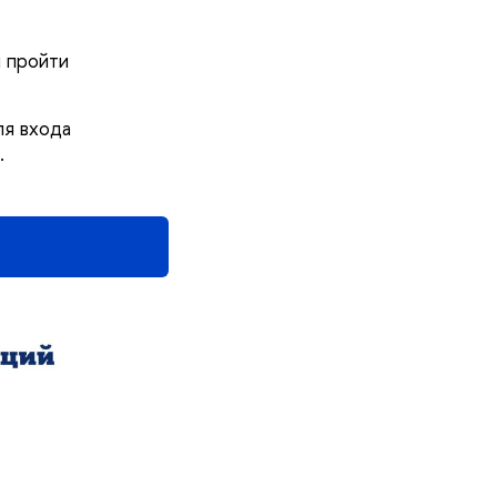
 пройти
ля входа
.