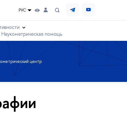
РУС
тивности
Наукометрическая помощь
ометрический центр
рафии