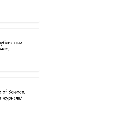
публикации
омер,
 of Science,
е журнала/